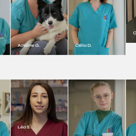
C
Adeline G.
Célia D.
Léa S.