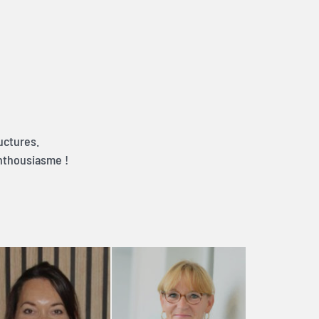
uctures.
enthousiasme !