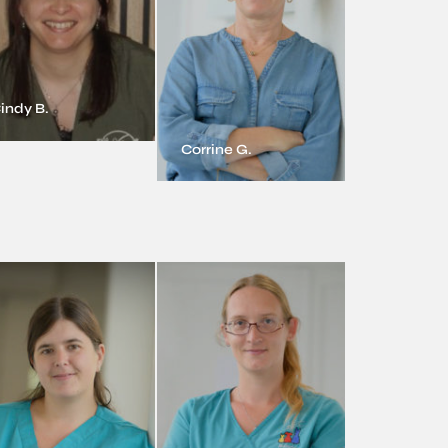
indy B.
Corrine G.