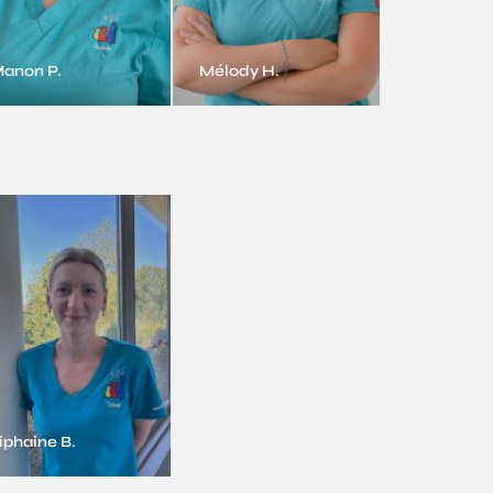
anon P.
Mélody H.
iphaine B.