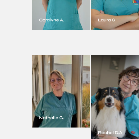
Coralyne A.
Laura G.
Nathalie G.
Rachel D.A