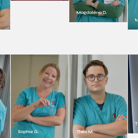
Magdaléna D.
M
T
Sophie G.
Théo M.